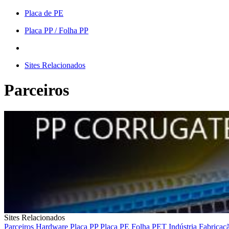
Placa de PE
Placa PP / Folha PP
Sites Relacionados
Parceiros
Sites Relacionados
Parceiros
Hardware
Placa PP
Placa PE
Folha PET
Indústria
Fabricaç